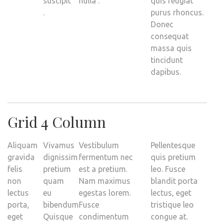
suscipit
nulla .
quis feugiat
.
purus rhoncus.
Donec
consequat
massa quis
tincidunt
dapibus.
Grid 4 Column
Aliquam
Vivamus
Vestibulum
Pellentesque
gravida
dignissim
fermentum nec
quis pretium
felis
pretium
est a pretium.
leo. Fusce
non
quam
Nam maximus
blandit porta
lectus
eu
egestas lorem.
lectus, eget
porta,
bibendum.
Fusce
tristique leo
eget
Quisque
condimentum
congue at.