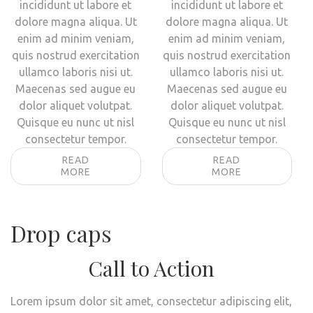
incididunt ut labore et
incididunt ut labore et
dolore magna aliqua. Ut
dolore magna aliqua. Ut
enim ad minim veniam,
enim ad minim veniam,
quis nostrud exercitation
quis nostrud exercitation
ullamco laboris nisi ut.
ullamco laboris nisi ut.
Maecenas sed augue eu
Maecenas sed augue eu
dolor aliquet volutpat.
dolor aliquet volutpat.
Quisque eu nunc ut nisl
Quisque eu nunc ut nisl
consectetur tempor.
consectetur tempor.
READ
READ
MORE
MORE
Drop caps
Call to Action
Lorem ipsum dolor sit amet, consectetur adipiscing elit,