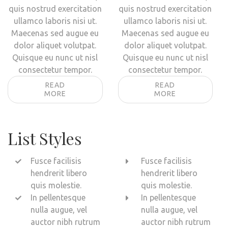
quis nostrud exercitation
quis nostrud exercitation
ullamco laboris nisi ut.
ullamco laboris nisi ut.
Maecenas sed augue eu
Maecenas sed augue eu
dolor aliquet volutpat.
dolor aliquet volutpat.
Quisque eu nunc ut nisl
Quisque eu nunc ut nisl
consectetur tempor.
consectetur tempor.
READ
READ
MORE
MORE
List Styles
Fusce facilisis
Fusce facilisis
hendrerit libero
hendrerit libero
quis molestie.
quis molestie.
In pellentesque
In pellentesque
nulla augue, vel
nulla augue, vel
auctor nibh rutrum
auctor nibh rutrum