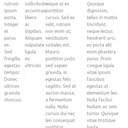
rutrum
sollicitudin
neque ut ex
Quisque
ipsum
accumsan
porttitor
dignissim,
porta.
libero
cursus. Sed ex
tellus in mattis
Integer
ac
velit, rutrum
tincidunt,
et
dapibus.
non enim ut,
neque lectus
purus
Aliquam
vestibulum
hendrerit orci,
ex.
vulputate
sodales est.
eu porta elit
Sed
ligula
Mauris
enim pharetra
fringilla
eu
porttitor justo
purus. Proin
egestas
ultricies
sed sapien
congue ligula
tempor.
.
gravida, in
vitae ipsum
Donec
egestas felis
faucibus
ultrices
sagittis. Sed at
egestas at
gravida
auctor massa,
elementum leo.
rhoncus.
a fermentum
Nulla facilisi.
nulla. Nulla
Nullam ac sem
cursus dui nec
tortor. Quisque
leo consequat
vitae tristique
porttitor.
ligula.