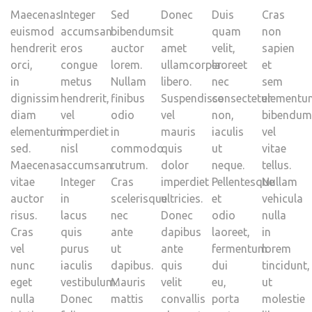
Maecenas
Integer
Sed
Donec
Duis
Cras
euismod
accumsan
bibendum
sit
quam
non
hendrerit
eros
auctor
amet
velit,
sapien
orci,
congue
lorem.
ullamcorper
laoreet
et
in
metus
Nullam
libero.
nec
sem
dignissim
hendrerit,
finibus
Suspendisse
consectetur
elementu
diam
vel
odio
vel
non,
bibendum
elementum
imperdiet
in
mauris
iaculis
vel
sed.
nisl
commodo
quis
ut
vitae
Maecenas
accumsan.
rutrum.
dolor
neque.
tellus.
vitae
Integer
Cras
imperdiet
Pellentesque
Nullam
auctor
in
scelerisque
ultricies.
et
vehicula
risus.
lacus
nec
Donec
odio
nulla
Cras
quis
ante
dapibus
laoreet,
in
vel
purus
ut
ante
fermentum
lorem
nunc
iaculis
dapibus.
quis
dui
tincidunt,
eget
vestibulum.
Mauris
velit
eu,
ut
nulla
Donec
mattis
convallis
porta
molestie