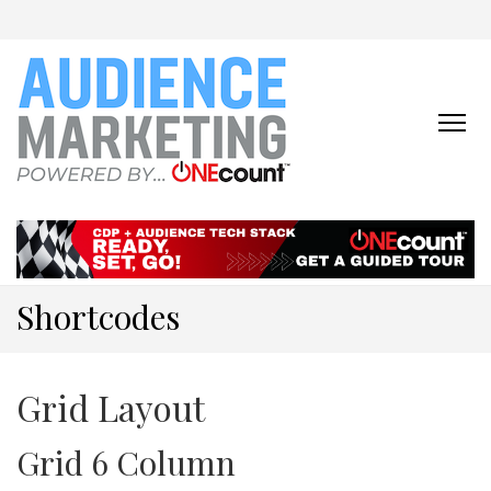
ONECOUNT:
The First-Party Data
Platform & Activation Tool
AUDIENCE
Suite
MARKETING
ONLINE
Shortcodes
Grid Layout
Grid 6 Column