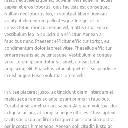
mattis et scelerisque ac, pulvinar vel neque. In iaculis
sapien et eros lobortis, quis facilisis est consequat.
Nullam nec lobortis leo, in volutpat libero. Aenean
volutpat elementum pellentesque. Integer et mi
consectetur, rhoncus neque vel, mattis urna. Fusce
vestibulum leo in sollicitudin efficitur. Aenean a
faucibus nunc. Praesent efficitur efficitur tortor, eu
condimentum dolor laoreet vitae. Phasellus efficitur
ornare mauris ac pellentesque. Vestibulum a congue
arcu. Lorem ipsum dolor sit amet, consectetur
adipiscing elit. Phasellus vitae aliquet elit. Suspendisse
in nisl augue. Fusce volutpat lorem velit.
In vitae placerat justo, ac tincidunt diam. Interdum et
malesuada fames ac ante ipsum primis in faucibus.
Curabitur sit amet cursus sapien. Aliquam volutpat dui
in ligula lacinia, at fringilla neque ultrices. Class aptent
taciti sociosqu ad litora torquent per conubia nostra,
per inceptos himenaeos. Aenean sollicitudin justo at