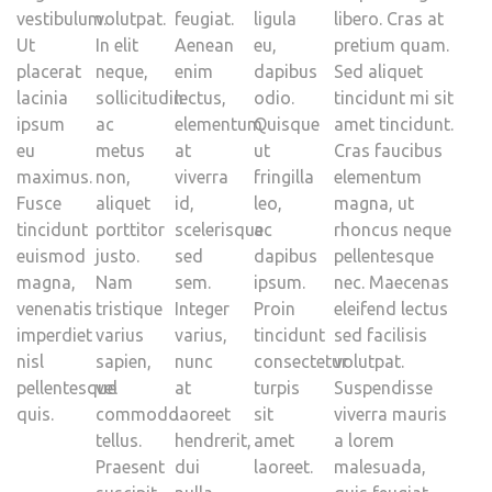
vestibulum.
volutpat.
feugiat.
ligula
libero. Cras at
Ut
In elit
Aenean
eu,
pretium quam.
placerat
neque,
enim
dapibus
Sed aliquet
lacinia
sollicitudin
lectus,
odio.
tincidunt mi sit
ipsum
ac
elementum
Quisque
amet tincidunt.
eu
metus
at
ut
Cras faucibus
maximus.
non,
viverra
fringilla
elementum
Fusce
aliquet
id,
leo,
magna, ut
tincidunt
porttitor
scelerisque
ac
rhoncus neque
euismod
justo.
sed
dapibus
pellentesque
magna,
Nam
sem.
ipsum.
nec. Maecenas
venenatis
tristique
Integer
Proin
eleifend lectus
imperdiet
varius
varius,
tincidunt
sed facilisis
nisl
sapien,
nunc
consectetur
volutpat.
pellentesque
vel
at
turpis
Suspendisse
quis.
commodo
laoreet
sit
viverra mauris
tellus.
hendrerit,
amet
a lorem
Praesent
dui
laoreet.
malesuada,