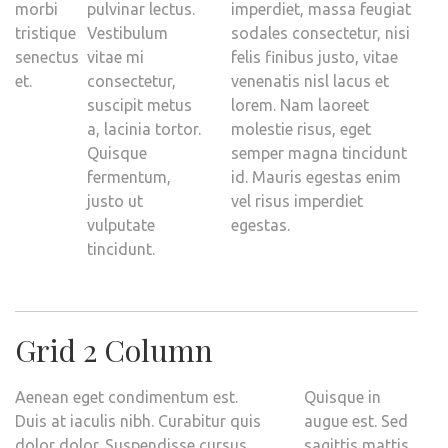
morbi
pulvinar lectus.
imperdiet, massa feugiat
tristique
Vestibulum
sodales consectetur, nisi
senectus
vitae mi
felis finibus justo, vitae
et.
consectetur,
venenatis nisl lacus et
suscipit metus
lorem. Nam laoreet
a, lacinia tortor.
molestie risus, eget
Quisque
semper magna tincidunt
fermentum,
id. Mauris egestas enim
justo ut
vel risus imperdiet
vulputate
egestas.
tincidunt.
Grid 2 Column
Aenean eget condimentum est.
Quisque in
Duis at iaculis nibh. Curabitur quis
augue est. Sed
dolor dolor. Suspendisse cursus
sagittis mattis