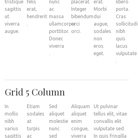
tristique
felis
nunc
placerat.
erat.
libero
sagittis
erat,
ac
Integer
Morbi
porta.
ut
hendrerit
massa
bibendum
dui
Cras
viverra
.
ullamcorper
orci
augue,
sollicitud
augue.
porttitor.
orci.
sodales
nibh
Donec
non
quis
viverra
eros
lacus
.
eget.
vulputate
.
Grid 5 Column
In
Etiam
Sed
Aliquam
Ut pulvinar
mollis
sodales
aliquet
aliquet
tellus elit, vitae
nibh
at
molestie
enim
convallis elit
varius
turpis
nunc
congue,
vulputate sed.
sagittis
ac
sed
viverra
In quis fringilla