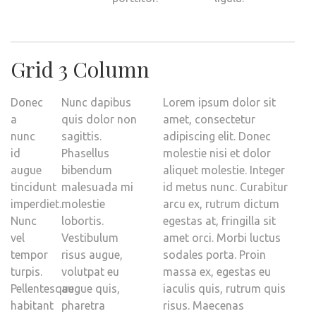
Grid 3 Column
Donec
Nunc dapibus
Lorem ipsum dolor sit
a
quis dolor non
amet, consectetur
nunc
sagittis.
adipiscing elit. Donec
id
Phasellus
molestie nisi et dolor
augue
bibendum
aliquet molestie. Integer
tincidunt
malesuada mi
id metus nunc. Curabitur
imperdiet.
molestie
arcu ex, rutrum dictum
Nunc
lobortis.
egestas at, fringilla sit
vel
Vestibulum
amet orci. Morbi luctus
tempor
risus augue,
sodales porta. Proin
turpis.
volutpat eu
massa ex, egestas eu
Pellentesque
augue quis,
iaculis quis, rutrum quis
habitant
pharetra
risus. Maecenas